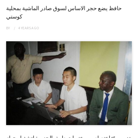
حافظ يضع حجر الاساس لسوق صادر الماشية بمحلية
كوستي
BY
4 YEARS
AGO
تدريب 45إختصاصي مختبرات طبية بالجزيرة لتشغيل جهاز