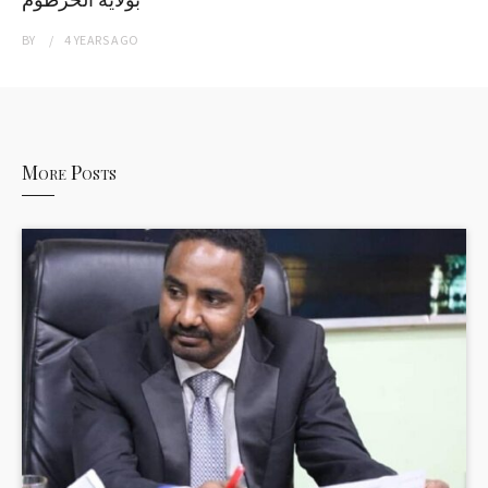
BY
4 YEARS
AGO
More Posts