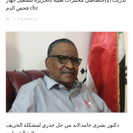
فحص الدم cbc
BY
4 YEARS
AGO
دكتور بشرى حامد:لابد من حل جذري لمشكلة الخريف
بولاية الخرطوم