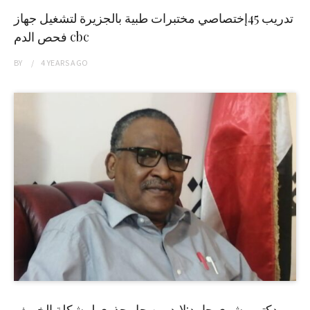
تدريب 45إختصاصي مختبرات طبية بالجزيرة لتشغيل جهاز
فحص الدم cbc
BY
4 YEARS
AGO
دكتور بشرى حامد:لابد من حل جذري لمشكلة الخريف