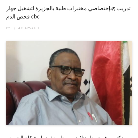
تدريب 45إختصاصي مختبرات طبية بالجزيرة لتشغيل جهاز
فحص الدم cbc
BY
4 YEARS
AGO
دكتور بشرى حامد:لابد من حل جذري لمشكلة الخريف