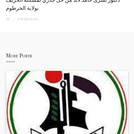
بولاية الخرطوم
BY
4 YEARS
AGO
More Posts