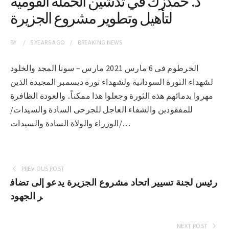
د. حمدزك في تدشين الحملة القومية
لتأھیل وتطوير مشروع الجزيرة
BY
5 YEARS
AGO
BREAKING NEWS
الخرطوم فى 6 مارس 2021 مارس – سونا المجد والخلود
لشهداء الثورة السودانية ولشهداء ثورة ديسمبر المجيدة الذين
مهروا بدمائهم هذه الثورة وجعلوا هذا ممكناً.. والعودة الظافرة
للمفقودين والشفاء العاجل للجرحى السادة والسیدات/
الوزراء والولاة السادة والسیدات/…
PREVIOUS POST
رئيس لجنة تسيير اتحاد مشروع الجزيرة يدعو إلى تضاف
ر الجهود
NEXT POST