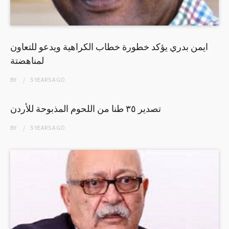
ايمن بدري يؤكد خطورة خطاب الكراهية ويدعو للتعاون
لمناهضتة
BY
5 YEARS
AGO
تصدير ٣٥ طنا من اللحوم المذبوحة للأردن
BY
5 YEARS
AGO