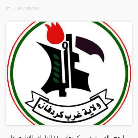
BY
4 YEARS
AGO
الحج والعمرة بغرب كردفان تنفذ الطواف الإداري على