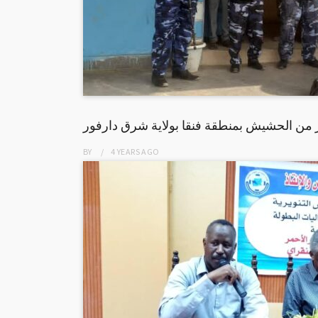
BY
4 YEARS
AGO