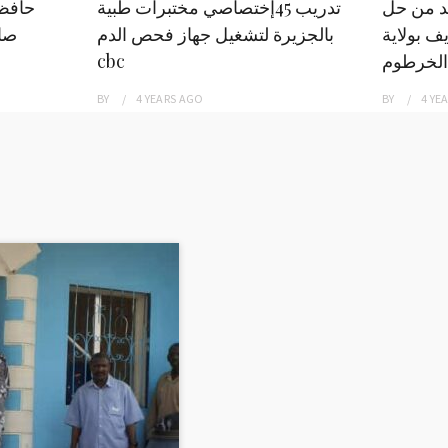
بد من حل
تدريب 45إختصاصي مختبرات طبية
حافظ
ف بولاية
بالجزيرة لتشغيل جهاز فحص الدم
صاد
الخرطوم
cbc
BY
4 YEARS
AGO
BY
4 YE