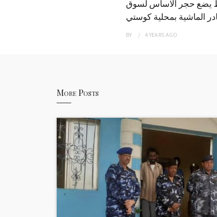
 يضع حجر الاساس لسوق
ر الماشية بمحلية كوستي
BY
4 YEARS
AGO
More Posts