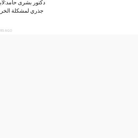
دكتور بشرى حامد:لا
جذري لمشكلة الخري
ARS
AGO