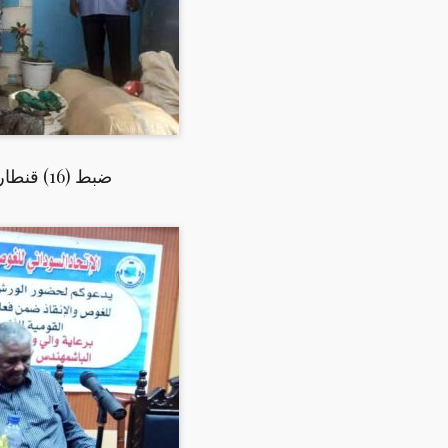
ضبط (16) قنطار من الحشيش بمنطقة فنقا بولاية شرق دارفور