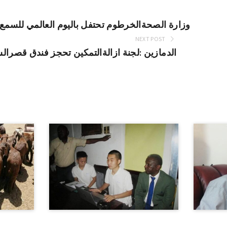
وزارة الصحةالخرطوم تحتفل باليوم العالمي للسم
NEXT POST
الدمازين :لجنة ازالةالتمكين تحجز فندق قصرا