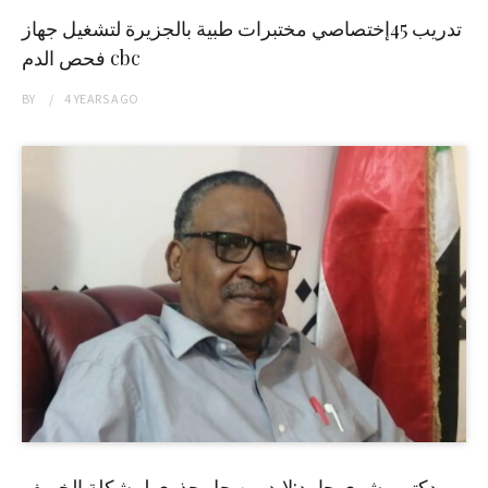
تدريب 45إختصاصي مختبرات طبية بالجزيرة لتشغيل جهاز
فحص الدم cbc
BY
4 YEARS
AGO
دكتور بشرى حامد:لابد من حل جذري لمشكلة الخريف