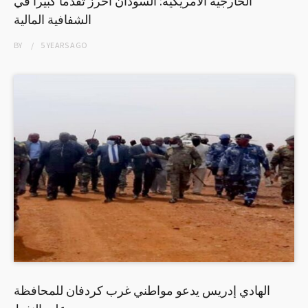
الخارجية الامريكية: السودان احرز تقدما كبيرا في
الشفافية المالية
BY
5 YEARS
AGO
الهادي إدريس يدعو مواطني غرب كردفان للمحافظة