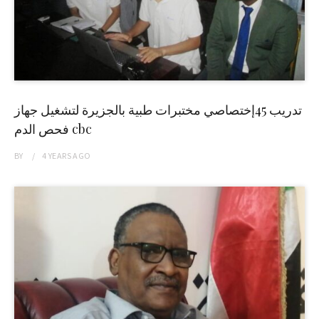
تدريب 45إختصاصي مختبرات طبية بالجزيرة لتشغيل جهاز
فحص الدم cbc
BY
4 YEARS
AGO