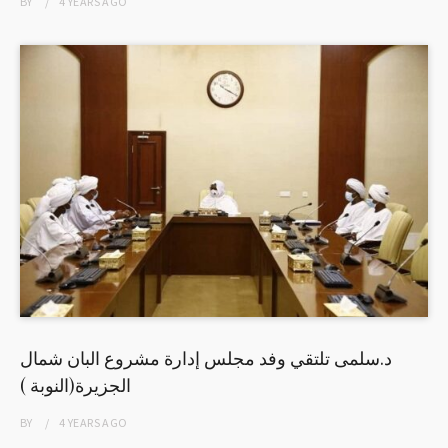
BY
4 YEARS
AGO
د.سلمى تلتقي وفد مجلس إدارة مشروع البان شمال
الجزيرة(النوبة )
BY
4 YEARS
AGO