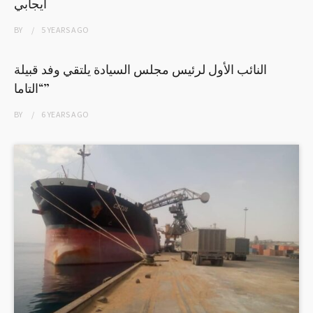
ايجابي
BY
5 YEARS
AGO
النائب الأول لرئيس مجلس السيادة يلتقي وفد قبيلة
“التاما”
BY
6 YEARS
AGO