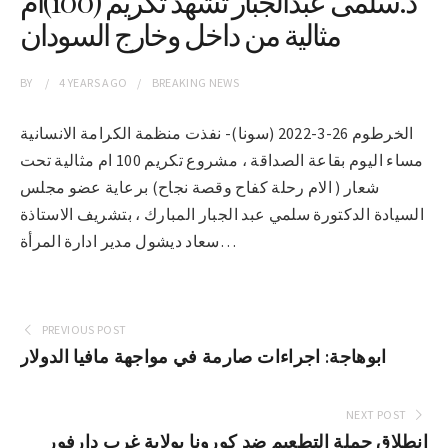
د.سلمى عبدالجبار تشهد تكريم (100)أم
مثالية من داخل وخارج السودان
BY
4 YEARS
AGO
BREAKING NEWS
الخرطوم 26-3-2022 (سونا)- نفذت منظمة الكرامة الانسانية
مساء اليوم بقاعة الصداقة ، مشروع تكريم 100 ام مثالية تحت
شعار ( الام رحلة كفاح وقصة نجاح) برعاية عضو مجلس
السيادة الدكتورة سلمي عبد الجبار المبارك ، بتشريف الاستاذة
سعاد ديشول مدير ادارة المرأة…
PREVIOUS POST
ابوهاجة: اجراءات صارمة في مواجهة مافيا الدولار
NEXT POST
انطلاق حملة التطعيم ضد كورونا بولاية غرب دارفور