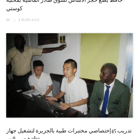
كوستي
BY
4 YEARS
AGO
تدريب 45إختصاصي مختبرات طبية بالجزيرة لتشغيل جهاز
فحص الدم cbc