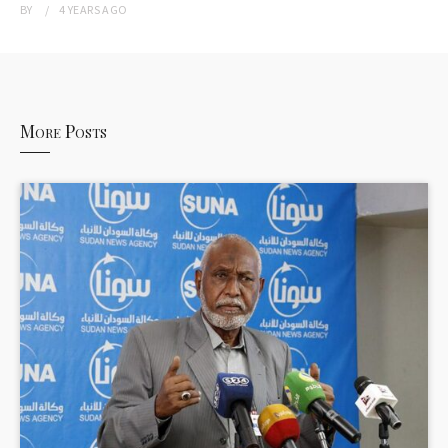
BY
4 YEARS
AGO
More Posts