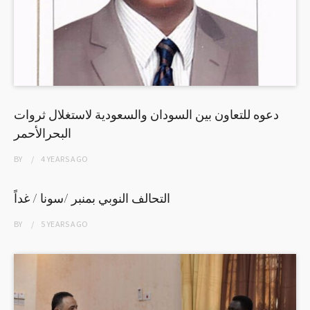
دعوه للتعاون بين السودان والسعودية لاستغلال ثروات
البحرالأحمر
BY
4 YEARS
AGO
التحالف النوبي بمنبر /سونا / غداً
BY
5 YEARS
AGO