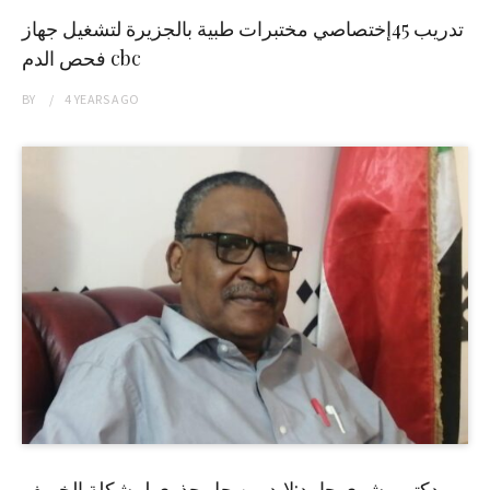
تدريب 45إختصاصي مختبرات طبية بالجزيرة لتشغيل جهاز
فحص الدم cbc
BY
4 YEARS
AGO
دكتور بشرى حامد:لابد من حل جذري لمشكلة الخريف