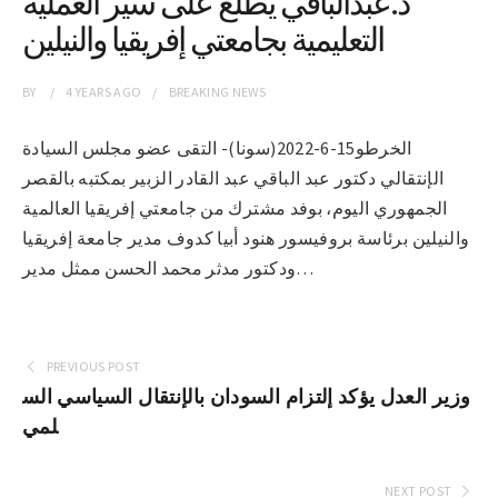
د.عبدالباقي يطلع على سير العملية
التعليمية بجامعتي إفريقيا والنيلين
BY
4 YEARS
AGO
BREAKING NEWS
الخرطو15-6-2022(سونا)- التقى عضو مجلس السيادة
الإنتقالي دكتور عبد الباقي عبد القادر الزبير بمكتبه بالقصر
الجمهوري اليوم، بوفد مشترك من جامعتي إفريقيا العالمية
والنيلين برئاسة بروفيسور هنود أبيا كدوف مدير جامعة إفريقيا
ودكتور مدثر محمد الحسن ممثل مدير…
PREVIOUS POST
وزير العدل يؤكد إلتزام السودان بالإنتقال السياسي الس
لمي
NEXT POST