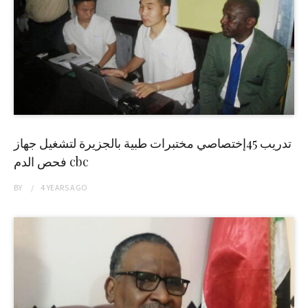
تدريب 45إختصاصي مختبرات طبية بالجزيرة لتشغيل جهاز
فحص الدم cbc
BY
4 YEARS
AGO