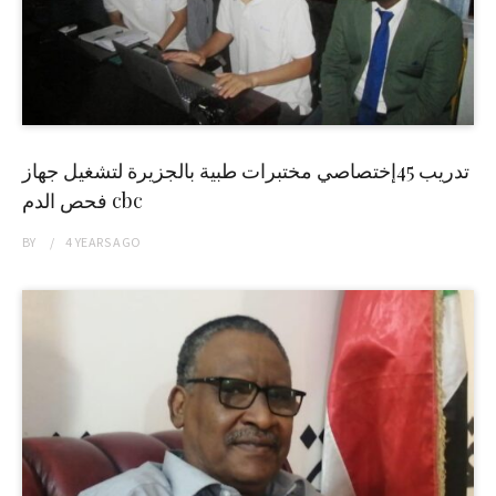
تدريب 45إختصاصي مختبرات طبية بالجزيرة لتشغيل جهاز
فحص الدم cbc
BY
4 YEARS
AGO