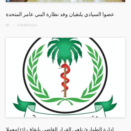
عضوا السيادي يلتقيان وفد نظارة البني عامر المتحدة
BY
4 YEARS
AGO
إدارة الطوارئ تلغي القرار القاضي بإيقاف (13)معملا