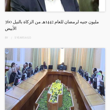
360 مليون جنيه لرمضان للعام 1442هـ من الزكاة بالنيل
الأبيض
BY
5 YEARS
AGO