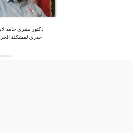
دكتور بشرى حامد:لا
جذري لمشكلة الخري
ARS
AGO