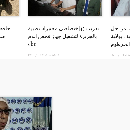
بد من حل
تدريب 45إختصاصي مختبرات طبية
حافظ
ف بولاية
بالجزيرة لتشغيل جهاز فحص الدم
صاد
الخرطوم
cbc
BY
4 YEARS
AGO
BY
4 YE