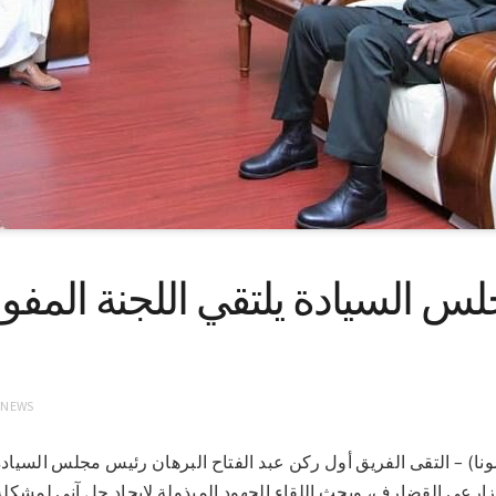
س السيادة يلتقي اللجنة المف
 NEWS
م ٢٢-٣-٢٠٢١ م (سونا) – التقى الفريق أول ركن عبد الفتاح البرهان رئيس مجلس ال
مزارعي القضارف،.وبحث اللقاء الجهود المبذولة لايجاد حل آني لمشك