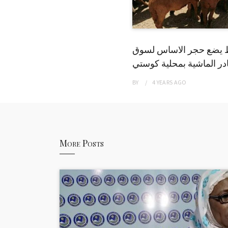
 يضع حجر الاساس لسوق
ر الماشية بمحلية كوستي
BY
4 YEARS
AGO
More Posts