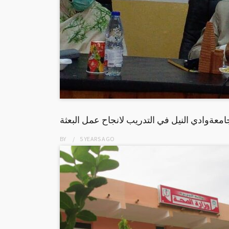
معةوادي النيل في التدريب لانجاح عمل البعثة
BY
5 YEARS
AGO