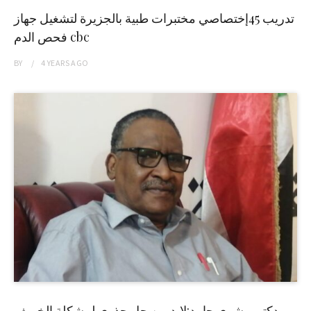
تدريب 45إختصاصي مختبرات طبية بالجزيرة لتشغيل جهاز
فحص الدم cbc
BY
4 YEARS
AGO
دكتور بشرى حامد:لابد من حل جذري لمشكلة الخريف