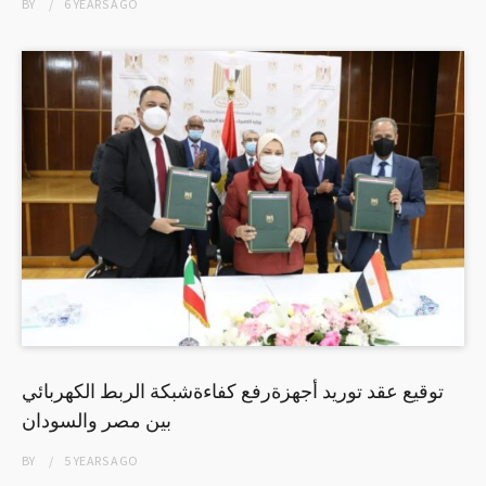
BY
6 YEARS
AGO
توقيع عقد توريد أجهزةرفع كفاءةشبكة الربط الكهربائي
بين مصر والسودان
BY
5 YEARS
AGO