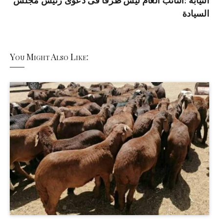
النيابة :النائب العام ليس طرفاً فى دعوى رئيس مجلس
السيادة
You Might Also Like: