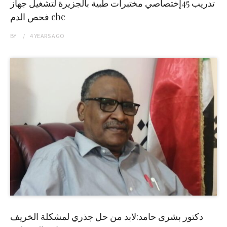
تدريب 45إختصاصي مختبرات طبية بالجزيرة لتشغيل جهاز
فحص الدم cbc
BY
4 YEARS
AGO
دكتور بشرى حامد:لابد من حل جذري لمشكلة الخريف