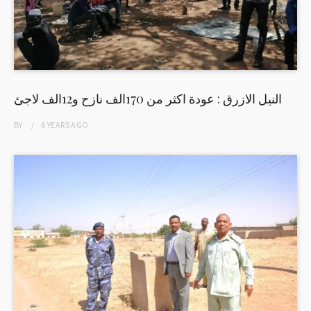
النيل الازرق : عودة اكثر من 170الف نازح و12الف لاجئ
BY
6 YEARS
AGO