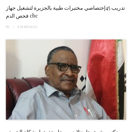
تدريب 45إختصاصي مختبرات طبية بالجزيرة لتشغيل جهاز
فحص الدم cbc
BY
4 YEARS
AGO
دكتور بشرى حامد:لابد من حل جذري لمشكلة الخريف