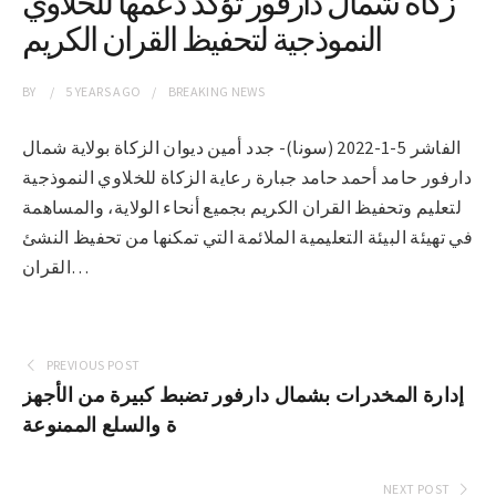
زكاة شمال دارفور تؤكد دعمها للخلاوي
النموذجية لتحفيظ القران الكريم
BY
5 YEARS
AGO
BREAKING NEWS
الفاشر 5-1-2022 (سونا)- جدد أمين ديوان الزكاة بولاية شمال
دارفور حامد أحمد حامد جبارة رعاية الزكاة للخلاوي النموذجية
لتعليم وتحفيظ القران الكريم بجميع أنحاء الولاية، والمساهمة
في تهيئة البيئة التعليمية الملائمة التي تمكنها من تحفيظ النشئ
القران…
PREVIOUS POST
إدارة المخدرات بشمال دارفور تضبط كبيرة من الأجهز
ة والسلع الممنوعة
NEXT POST