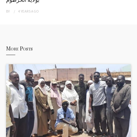
BY
4 YEARS
AGO
More Posts