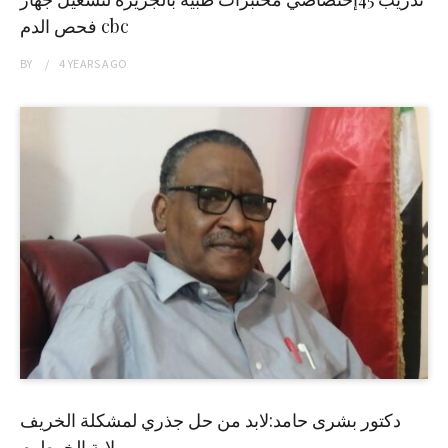
فحص الدم cbc
BY
4 YEARS
AGO
دكتور بشرى حامد:لابد من حل جذري لمشكلة الخريف
بولاية الخرطوم