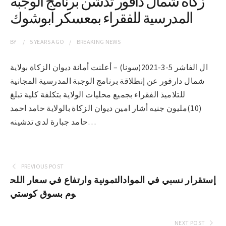
زكاة شمال دافور تدشن برنامج الوجبة
المدرسية للفقراء بمعسكر ابوشوك
BY
5 YEARS
AGO
BREAKING NEWS
ال الفاشر 5-3-2021(سونا) – أعلنت أمانة ديوان الزكاة بولاية
شمال دارفور عن إنطلاقة برنامج الوجبة المدرسية المجانية
للتلاميذ الفقراء بجميع محليات الولاية بتكلفة كلية تبلغ
(10)مليون جنيه أشار امين ديوان الزكاة بالولاية حامد احمد
حامد جبارة لدى تدشينه…
PREVIOUS POST
إستقرار نسبي في الموادالتمونية وارتفاع في سعار اللح
وم بسوق كوستي
NEXT POST