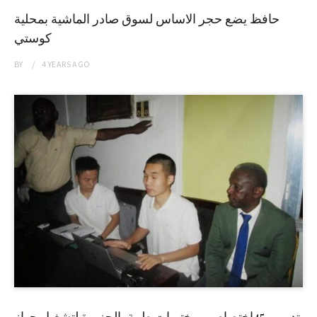
حافظ يضع حجر الاساس لسوق صادر الماشية بمحلية
كوستي
BY
4 YEARS
AGO
تدريب 45إختصاصي مختبرات طبية بالجزيرة لتشغيل جهاز