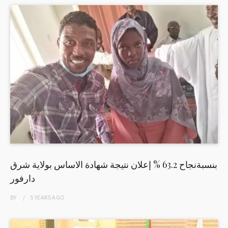
بنسبةنجاح 63.2 % إعلان نتيجة شهادة الاساس بولاية شرق
دارفور
BY
5 YEARS
AGO