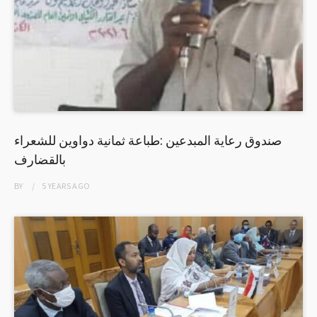
صندوق رعاية المبدعين :طباعة ثمانية دواوين للشعراء
بالقضارف
BY
5 YEARS
AGO