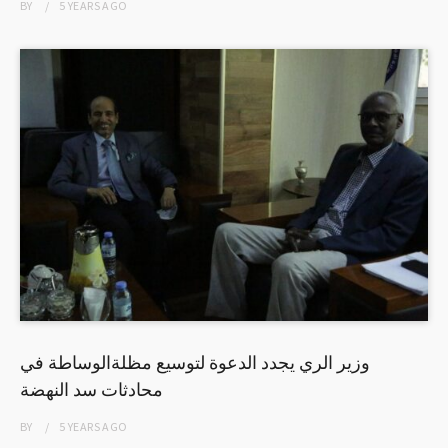
BY
5 YEARS
AGO
وزير الري يجدد الدعوة لتوسيع مظلةالوساطة في
محادثات سد النهضة
BY
5 YEARS
AGO