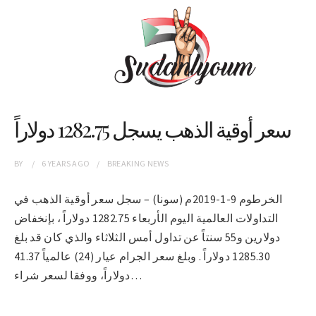
سعر أوقية الذهب يسجل 1282.75 دولاراً
BY
6 YEARS
AGO
BREAKING NEWS
الخرطوم 9-1-2019م (سونا) – سجل سعر أوقية الذهب في
التداولات العالمية اليوم الأربعاء 1282.75 دولاراً ، بإنخفاض
دولارين و55 سنتاً عن تداول أمس الثلاثاء والذي كان قد بلغ
1285.30 دولاراً . وبلغ سعر الجرام عيار (24) عالمياً 41.37
دولاراً، ووفقا لسعر شراء…