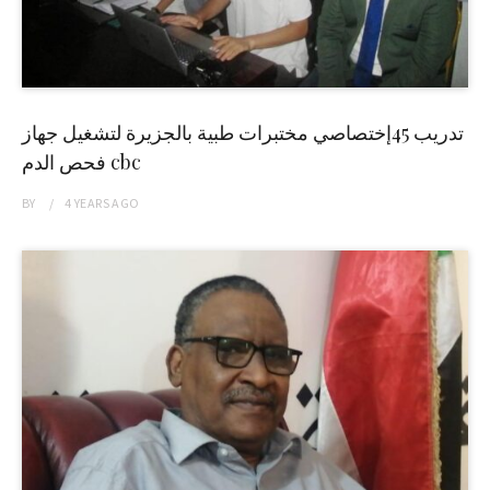
تدريب 45إختصاصي مختبرات طبية بالجزيرة لتشغيل جهاز
فحص الدم cbc
BY
4 YEARS
AGO