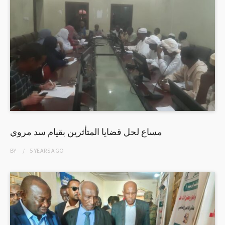
مساع لحل قضايا المتأثرين بقيام سد مروي
BY
5 YEARS
AGO