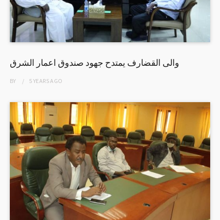
والى القضارف يمتدح جهود صندوق اعمار الشرق
BY
5 YEARS
AGO