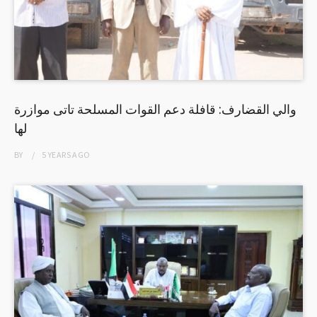
والي القضارف: قافلة دعم القوات المسلحة تاتى موازرة
لها
BY
5 YEARS
AGO