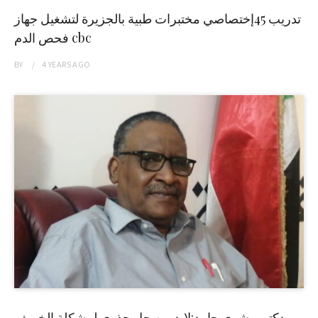
تدريب 45إختصاصي مختبرات طبية بالجزيرة لتشغيل جهاز
فحص الدم cbc
BY
4 YEARS
AGO
دكتور بشرى حامد:لابد من حل جذري لمشكلة الخريف