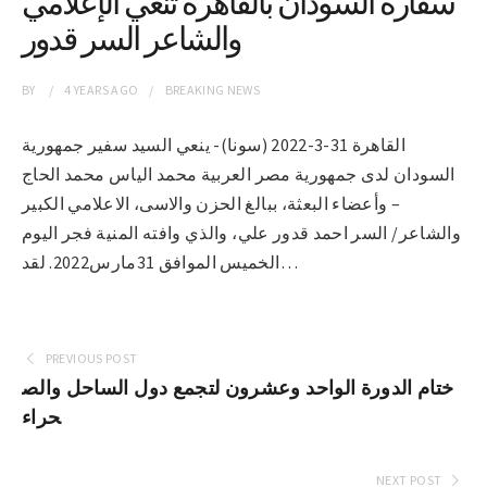
سفارة السودان بالقاهرة تنعي الإعلامي
والشاعر السر قدور
BY
4 YEARS
AGO
BREAKING NEWS
القاهرة 31-3-2022 (سونا)- ينعي السيد سفير جمهورية
السودان لدى جمهورية مصر العربية محمد الياس محمد الحاج
– وأعضاء البعثة، ببالغ الحزن والاسى، الاعلامي الكبير
والشاعر/ السر احمد قدور علي، والذي وافته المنية فجر اليوم
الخميس الموافق 31مارس2022. لقد…
PREVIOUS POST
ختام الدورة الواحد وعشرون لتجمع دول الساحل والص
حراء
NEXT POST