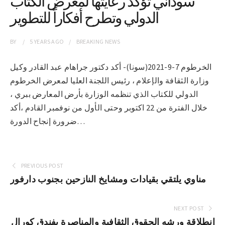
سوداني تؤكد رعايتها لمعرض الكتاب
الدولي وتطرح أفكاراً للتطوير
BY
5 YEARS
AGO
BREAKING NEWS
الخرطوم 7-9-2021(سونا)- أكد دكتور جراهام عبد القادر وكيل
وزارة الثقافة والإعلام ، رئيس اللجنة العليا لمعرض الخرطوم
الدولي للكتاب الذي تنظمه الوزارة بأرض المعارض ببري ،
خلال الفترة من 22 اكتوبر وحتى الأول من نوفمبر القادم ،أكد
ضرورة إنجاح الدورة…
PREVIOUS POST
مناوي يلتقي بقيادات ومشايخ النازحين بجنوب دارفور
NEXT POST
انطلاقة ورشه الحقوق الثقافية والمناصرة بفندق كورال