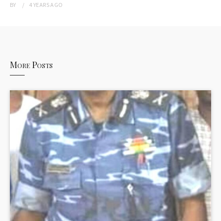
BY
4 YEARS
AGO
More Posts