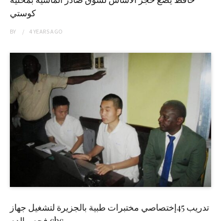
كوستي
BY
4 YEARS
AGO
تدريب 45إختصاصي مختبرات طبية بالجزيرة لتشغيل جهاز
فحص الدم cbc