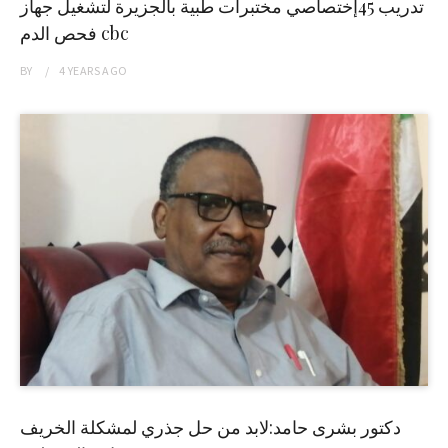
تدريب 45إختصاصي مختبرات طبية بالجزيرة لتشغيل جهاز
فحص الدم cbc
BY
4 YEARS
AGO
دكتور بشرى حامد:لابد من حل جذري لمشكلة الخريف