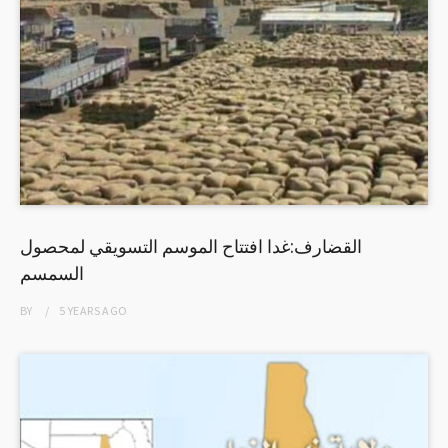
القضارف:غدا افتتاح الموسم التسويقي لمحصول
السمسم
BY
5 YEARS
AGO