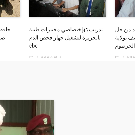
بد من حل
تدريب 45إختصاصي مختبرات طبية
حافظ
ف بولاية
بالجزيرة لتشغيل جهاز فحص الدم
صاد
الخرطوم
cbc
BY
4 YEARS
AGO
BY
4 YE