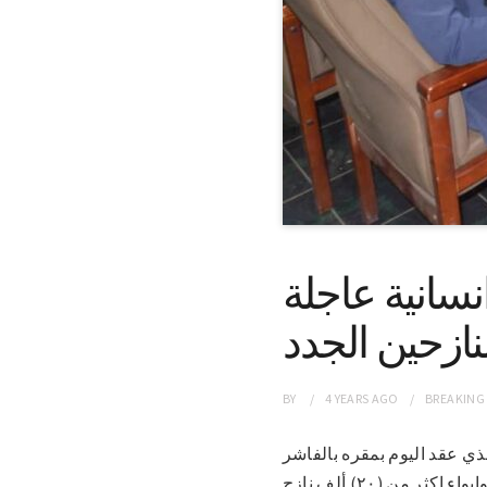
سانية عاجلة
نازحين الجدد
BY
4 YEARS
AGO
BREAKING
رئ الذي عقد اليوم بمقره بالفاشر
برئاسة دكتور عيسي محمد احمد زروق نائب الامين العام للحكومة قرر التدخل العاجلة لإغاثة وإيواء اكثر من (٢٠) ألف نازح