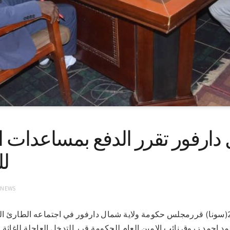
دارفور تقرر الدفع بمساعدات ان
لل
 NEWS
الفاشر في 14-6-2022(سونا) قررمجلس حكومة ولاية شمال دارفور في اجتماعه الطا