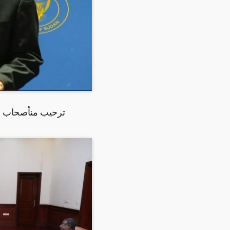
ترحيب منأصحاب الع