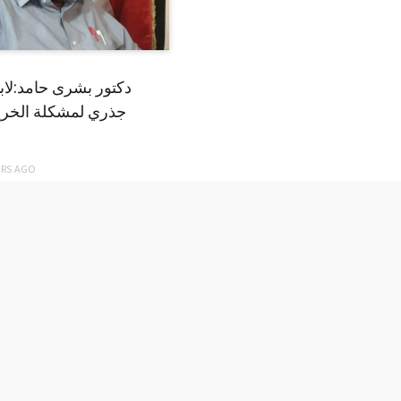
دكتور بشرى حامد:لا
جذري لمشكلة الخري
ARS
AGO