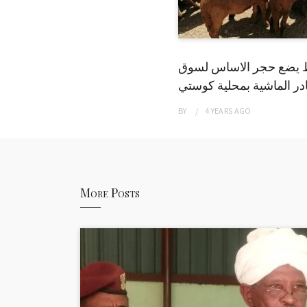
 يضع حجر الاساس لسوق
ر الماشية بمحلية كوستي
BY
4 YEARS
AGO
More Posts