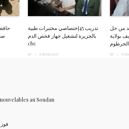
بد من حل
تدريب 45إختصاصي مختبرات طبية
حافظ
ف بولاية
بالجزيرة لتشغيل جهاز فحص الدم
صاد
الخرطوم
cbc
BY
4 YEARS
AGO
BY
4 YE
renouvelables au Soudan
فوز 