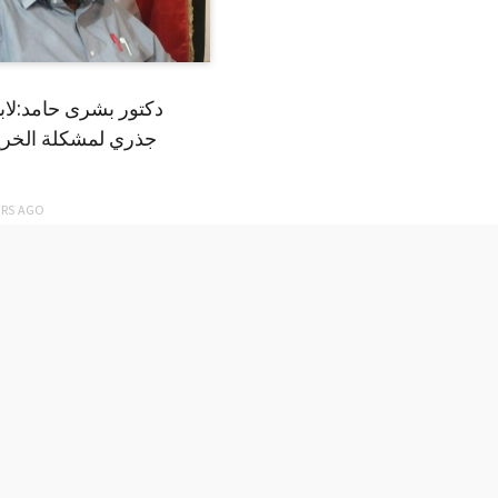
دكتور بشرى حامد:لا
جذري لمشكلة الخري
ARS
AGO