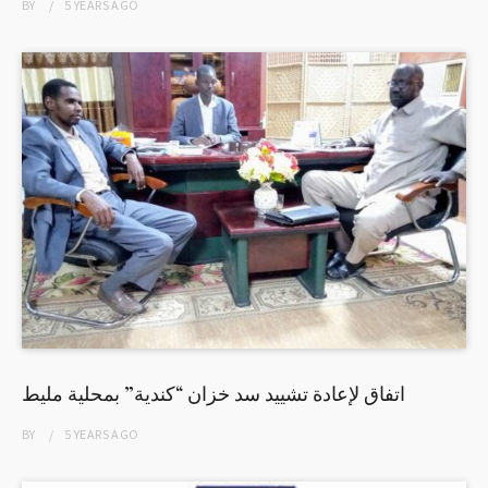
BY
5 YEARS
AGO
اتفاق لإعادة تشييد سد خزان “كندية” بمحلية مليط
BY
5 YEARS
AGO