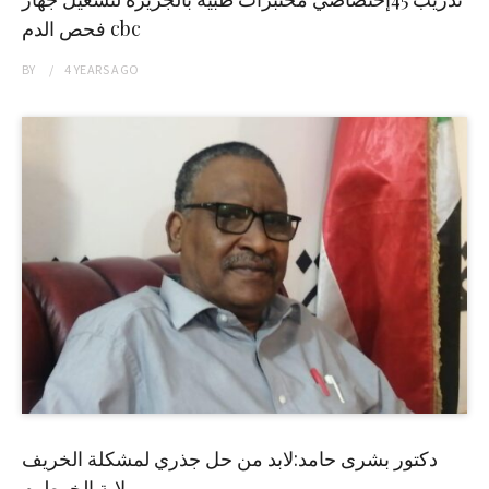
فحص الدم cbc
BY
4 YEARS
AGO
دكتور بشرى حامد:لابد من حل جذري لمشكلة الخريف
بولاية الخرطوم