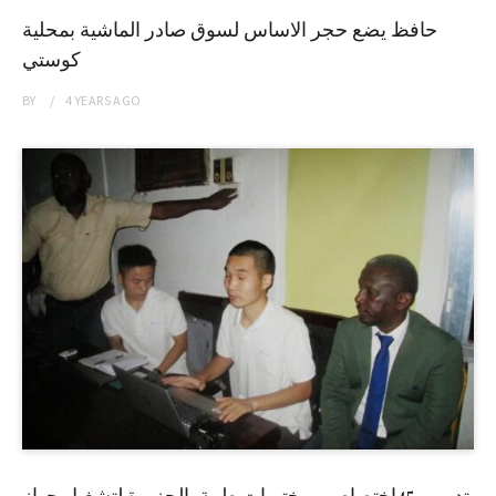
حافظ يضع حجر الاساس لسوق صادر الماشية بمحلية
كوستي
BY
4 YEARS
AGO
تدريب 45إختصاصي مختبرات طبية بالجزيرة لتشغيل جهاز