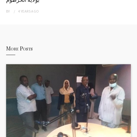
BY
4 YEARS
AGO
More Posts