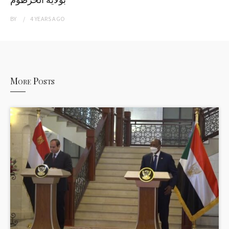
BY
4 YEARS
AGO
More Posts