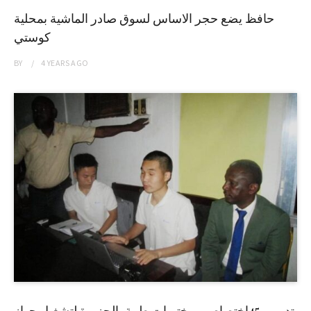
حافظ يضع حجر الاساس لسوق صادر الماشية بمحلية
كوستي
BY
4 YEARS
AGO
تدريب 45إختصاصي مختبرات طبية بالجزيرة لتشغيل جهاز