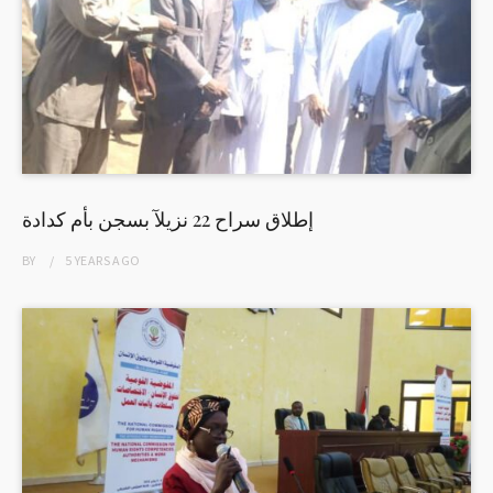
إطلاق سراح 22 نزيلآ بسجن بأم كدادة
BY
5 YEARS
AGO