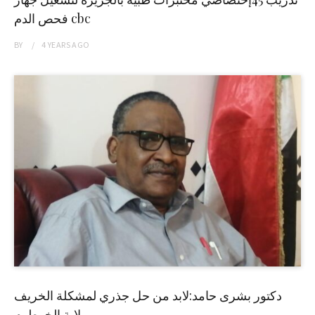
فحص الدم cbc
BY
4 YEARS
AGO
دكتور بشرى حامد:لابد من حل جذري لمشكلة الخريف
بولاية الخرطوم