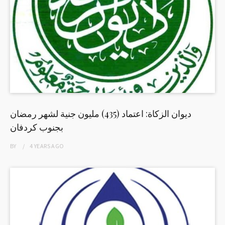
ديوان الزكاة: اعتماد (435) مليون جنية لشهر رمضان
بجنوب كردفان
BY
4 YEARS
AGO