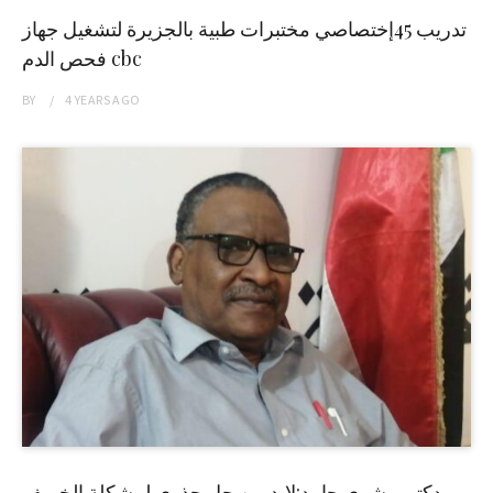
تدريب 45إختصاصي مختبرات طبية بالجزيرة لتشغيل جهاز
فحص الدم cbc
BY
4 YEARS
AGO
دكتور بشرى حامد:لابد من حل جذري لمشكلة الخريف