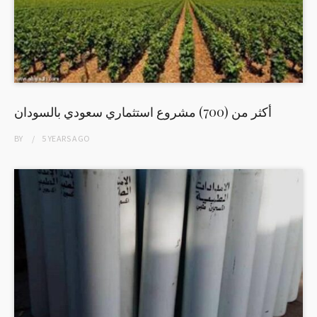
أكثر من (700) مشروع استثماري سعودي بالسودان
BY
5 YEARS
AGO