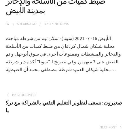
ضبط كميات من الأسلحة والذخائر
بمدينة الأبيض
BY
5 YEARS
AGO
BREAKING NEWS
الأبيض 16- 7- 2021 (سونا)- تمكَن تيم من شرطة مباحث
محلية شيكان شمال كردفان من ضبط كميات من الأسلحة
والذخائر والمنشطات وممنوعات أخرى في سوق أبوجهل و تم
القبض على 3 متهمين. وفي تصريح لـ”سونا” أكد مدير شرطة
محلية شيكان العميد شرطة مصطفى محمد أن الضبطية…
PREVIOUS POST
صغيرون :نسعى لتطوير التعليم التقني بالشراكة مع ترك
يا
NEXT POST