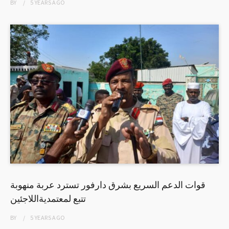
BY
5 YEARS
AGO
قوات الدعم السريع بشرق دارفور تسترد عربة منهوبة
تتبع لمعتمديةاللاجئين
BY
5 YEARS
AGO