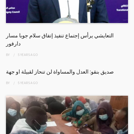
التعايشي يرأس إجتماع تنفيذ إتفاق سلام جوبا مسار
دارفور
BY
5 YEARS
AGO
صديق بنقو: العدل والمساواة لن تنحاز لقبيلة او جهة
BY
5 YEARS
AGO