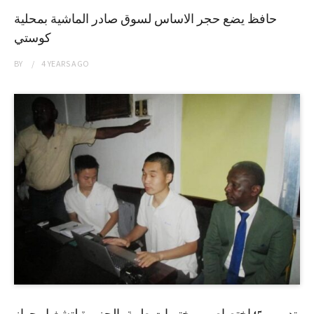
حافظ يضع حجر الاساس لسوق صادر الماشية بمحلية
كوستي
BY
4 YEARS
AGO
تدريب 45إختصاصي مختبرات طبية بالجزيرة لتشغيل جهاز