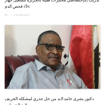
فحص الدم cbc
BY
4 YEARS
AGO
دكتور بشرى حامد:لابد من حل جذري لمشكلة الخريف
بولاية الخرطوم