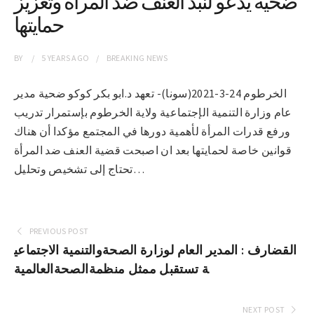
ضحية يدعو لنبذ العنف ضد المرأة وتعزيز
حمايتها
BY
5 YEARS
AGO
BREAKING NEWS
الخرطوم 24-3-2021(سونا)- تعهد د.ابو بكر كوكو ضحية مدير
عام وزارة التنمية الإجتماعية ولاية الخرطوم بإستمرار تدريب
ورفع قدرات المرأة لأهمية دورها في المجتمع مؤكدا أن هناك
قوانين خاصة لحمايتها بعد ان اصبحت قضية العنف ضد المرأة
تحتاج إلى تشخيص وتحليل…
PREVIOUS POST
القضارف : المدير العام لوزارة الصحةوالتنمية الاجتماعي
ة تستقبل ممثل منظمةالصحةالعالمية
NEXT POST