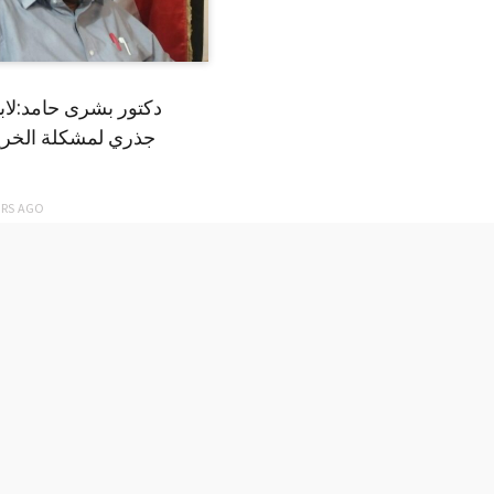
دكتور بشرى حامد:لا
جذري لمشكلة الخري
ARS
AGO