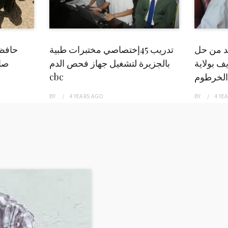
بد من حل
تدريب 45إختصاصي مختبرات طبية
حافظ
ف بولاية
بالجزيرة لتشغيل جهاز فحص الدم
صاد
الخرطوم
cbc
BY
4 YEARS
AGO
BY
4 YE