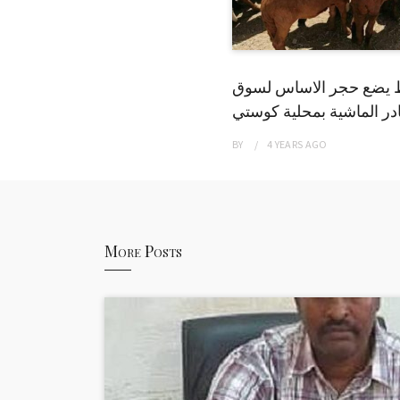
 يضع حجر الاساس لسوق
ر الماشية بمحلية كوستي
BY
4 YEARS
AGO
More Posts