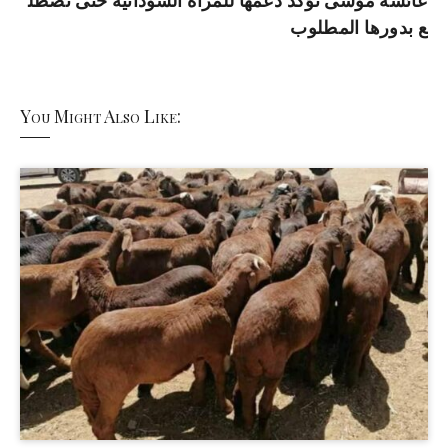
عائشة موسى تؤكد دعمها للمرأة السودانية حتى تضطل
ع بدورها المطلوب
You Might Also Like: