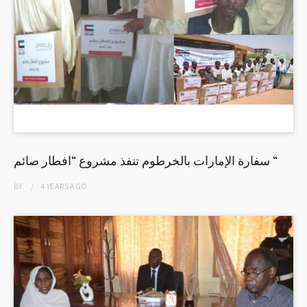
سفارة الإمارات بالخرطوم تنفذ مشروع “افطار صائم “
BY
4 YEARS
AGO