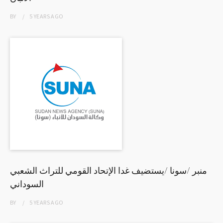
BY
5 YEARS
AGO
منبر /سونا /يستضيف غدا الإتحاد القومي للتراث الشعبي
السوداني
BY
5 YEARS
AGO