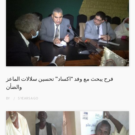
فرح يبحث مع وفد “اكساد” تحسين سلالات الماعز
والضأن
BY
5 YEARS
AGO