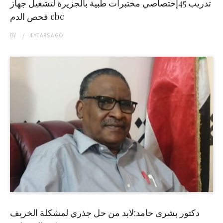
تدريب 45إختصاصي مختبرات طبية بالجزيرة لتشغيل جهاز
فحص الدم cbc
BY
4 YEARS
AGO
دكتور بشرى حامد:لابد من حل جذري لمشكلة الخريف