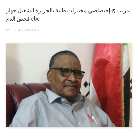
تدريب 45إختصاصي مختبرات طبية بالجزيرة لتشغيل جهاز
فحص الدم cbc
BY
4 YEARS
AGO