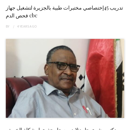
تدريب 45إختصاصي مختبرات طبية بالجزيرة لتشغيل جهاز
فحص الدم cbc
BY
4 YEARS
AGO
دكتور بشرى حامد:لابد من حل جذري لمشكلة الخريف