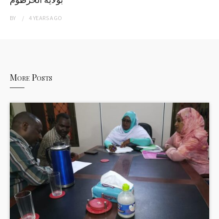
BY
4 YEARS
AGO
More Posts