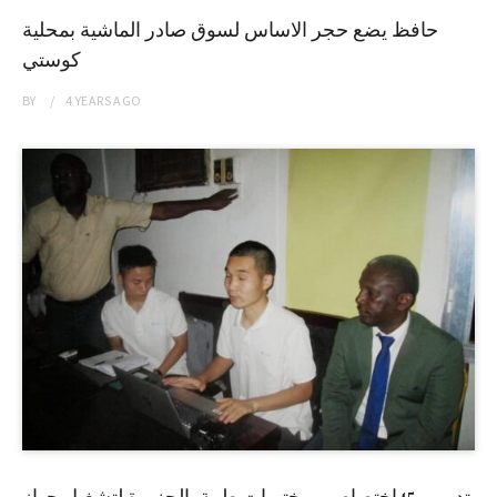
حافظ يضع حجر الاساس لسوق صادر الماشية بمحلية
كوستي
BY
4 YEARS
AGO
تدريب 45إختصاصي مختبرات طبية بالجزيرة لتشغيل جهاز