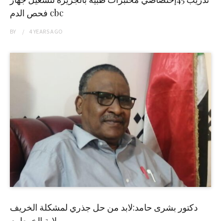
فحص الدم cbc
BY
4 YEARS
AGO
دكتور بشرى حامد:لابد من حل جذري لمشكلة الخريف
بولاية الخرطوم