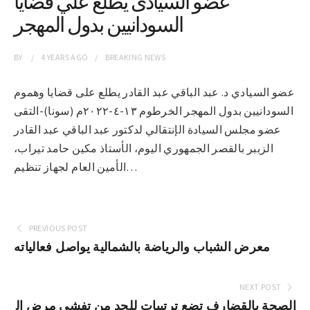
عضو السيادى يطلع علي قضايا
السودانيين بدول المهجر
BY
4 YEARS
AGO
BREAKING NEWS
عضو السيادي د. عبد الباقي عبد القادر يطلع على قضايا وهموم
السودانيين بدول المهجر الخرطوم ١٣-٤-٢٠٢٢م (سونا)-التقى
عضو مجلس السيادة الإنتقالي لدكتور عبد الباقي عبد القادر
الزببر بالقصر الجمهوري اليوم، الأستاذ مكين حامد تيراب،
الأمين العام لجهاز تنظيم…
PREVIOUS POST
معرض الشباب والرياضة بالشمالية يواصل فعالياته
NEXT POST
الصحة بالقضارف تضع ترتيبات للحد من تفشي مرض ال