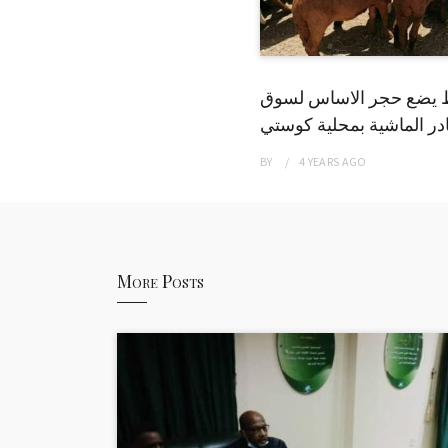
 يضع حجر الاساس لسوق
ر الماشية بمحلية كوستي
BY
4 YEARS
AGO
More Posts