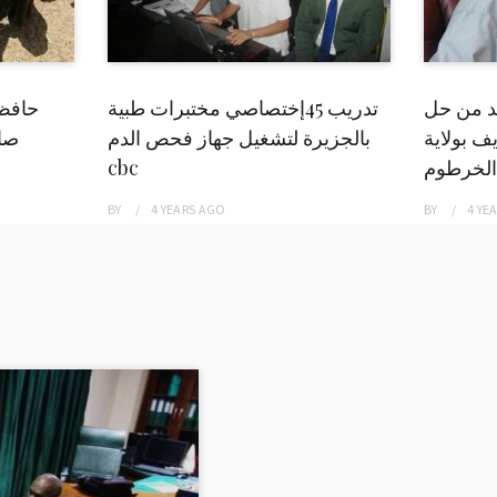
بد من حل
تدريب 45إختصاصي مختبرات طبية
حافظ
ف بولاية
بالجزيرة لتشغيل جهاز فحص الدم
صاد
الخرطوم
cbc
BY
4 YEARS
AGO
BY
4 YE