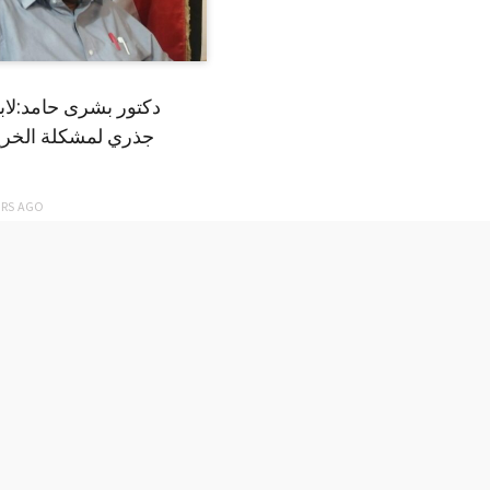
دكتور بشرى حامد:لا
جذري لمشكلة الخري
ARS
AGO