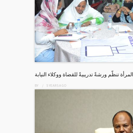
أة تنظّم ورشةً تدريبيةً للقضاة ووكلاء النيابة
BY
5 YEARS
AGO