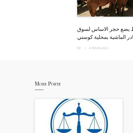
 يضع حجر الاساس لسوق
ر الماشية بمحلية كوستي
BY
4 YEARS
AGO
More Posts