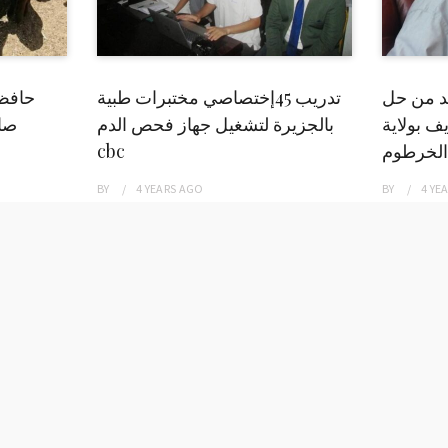
بد من حل
تدريب 45إختصاصي مختبرات طبية
حافظ
ف بولاية
بالجزيرة لتشغيل جهاز فحص الدم
صاد
الخرطوم
cbc
BY
4 YEARS
AGO
BY
4 YE