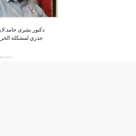
دكتور بشرى حامد:لا
جذري لمشكلة الخري
ARS
AGO