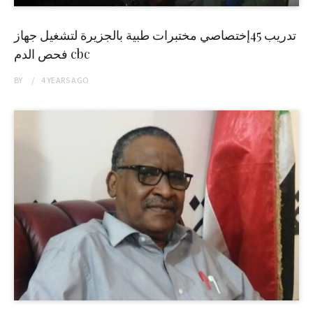
تدريب 45إختصاصي مختبرات طبية بالجزيرة لتشغيل جهاز
فحص الدم cbc
BY
4 YEARS
AGO