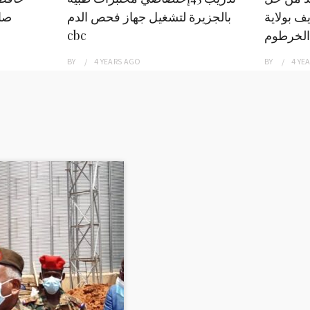
ف بولاية
بالجزيرة لتشغيل جهاز فحص الدم
صاد
الخرطوم
cbc
BY
4 YEARS
AGO
BY
4 YE