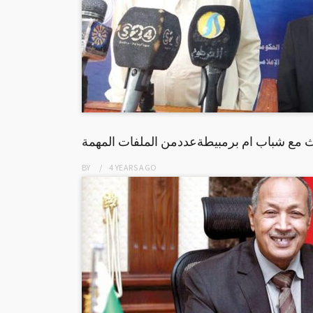
 مع شباب ام برمبيطةعددمن الملفات المهمة
BY
4 YEARS
AGO