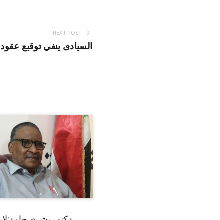
NEXT POST
السيادى ينفي توقيع عقودا
دكتور بشرى حامد:لا