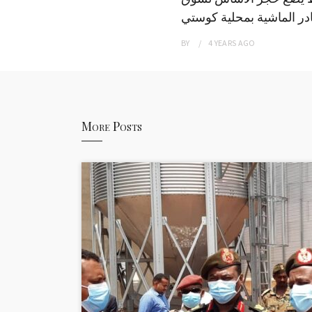
ر الماشية بمحلية كوستي
BY
4 YEARS
AGO
More Posts