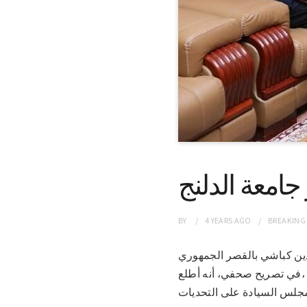
امعة الدلنج
BY
4 YEARS
AGO
BREAKING
مس الدين كباشي بالقصر الجمهوري
ج ،في تصريح صحفي، أنه أطلع