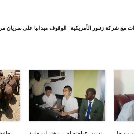
ت مع شركة زنبور الأمريكية
الوقوف ميدانيا على سريان مر
بد من حل
تدريب 45إختصاصي مختبرات طبية
حافظ