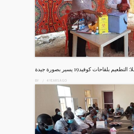
: التطعيم بلقاحات كوفيد19 يسير بصورة جيدة
BY
4 YEARS
AGO