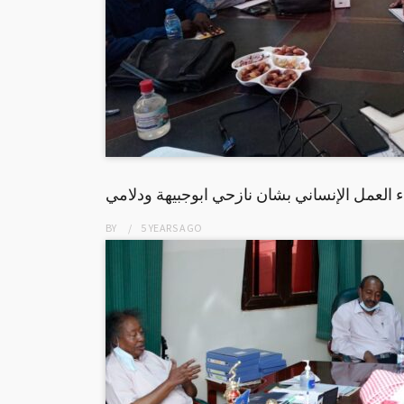
BY
5 YEARS
AGO