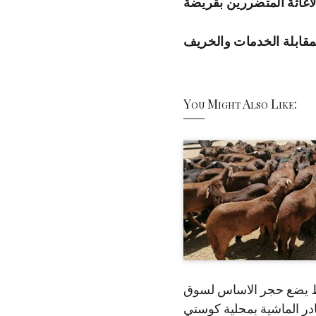
اغاثة المتضررين بقريضة
لمقابلة الخدمات والخريف
You Might Also Like:
 يضع حجر الاساس لسوق
ر الماشية بمحلية كوستي