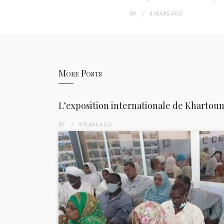
BY
4 YEARS
AGO
More Posts
L’exposition internationale de Kharto
BY
4 YEARS
AGO