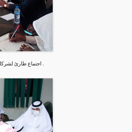
اجتماع طارئ لشركاء العمل الإنساني بشان نازحي ابوجبيهة ودلامي .