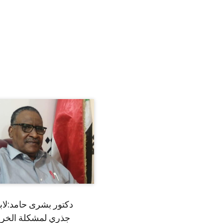
دكتور بشرى حامد:لا
جذري لمشكلة الخري