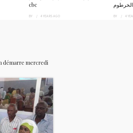
الخرطوم
cbc
BY
4 YEARS
AGO
BY
4 YE
um démarre mercredi