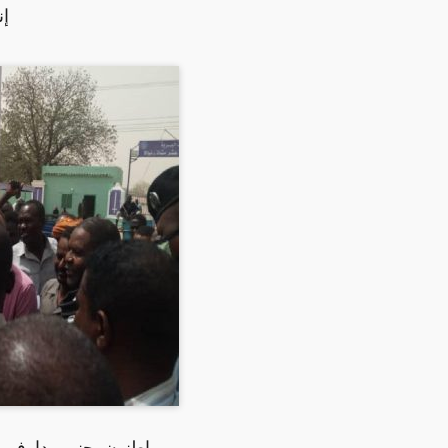
إن
مواطنون بجنوب دارفور ي