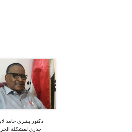
دكتور بشرى حامد:لا
جذري لمشكلة الخري