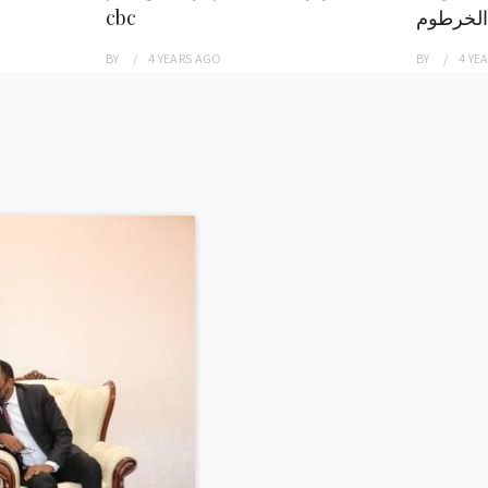
الخرطوم
cbc
BY
4 YEARS
AGO
BY
4 YE