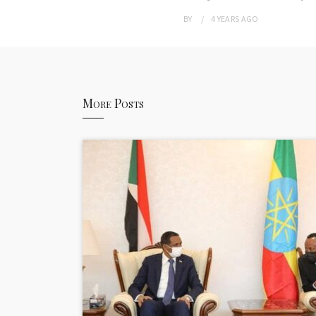
BY
4 YEARS
AGO
More Posts