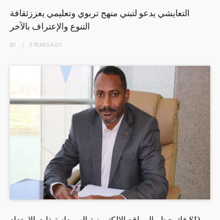
التعايشي يدعو لتبني منهج تربوي وتعليمي يعززثقافة
التنوع والإعتراف بالآخر
BY
5 YEARS
AGO
فك حظر المواقع الالكترونية السودانية ذات الامتداد SD