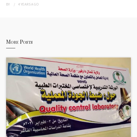
BY
4 YEARS
AGO
More Posts