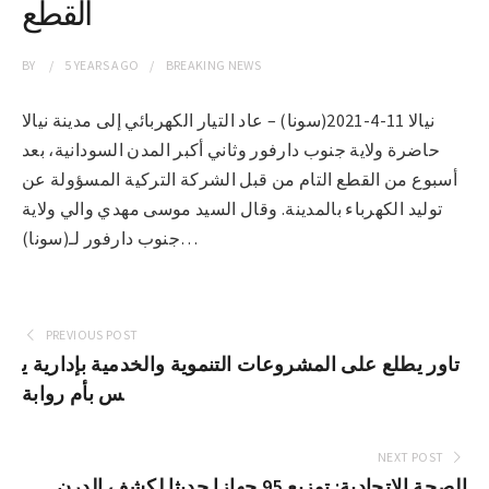
القطع
BY
5 YEARS
AGO
BREAKING NEWS
نيالا 11-4-2021(سونا) – عاد التيار الكهربائي إلى مدينة نيالا
حاضرة ولاية جنوب دارفور وثاني أكبر المدن السودانية، بعد
أسبوع من القطع التام من قبل الشركة التركية المسؤولة عن
توليد الكهرباء بالمدينة. وقال السيد موسى مهدي والي ولاية
جنوب دارفور لـ(سونا)…
PREVIOUS POST
تاور يطلع على المشروعات التنموية والخدمية بإدارية ي
س بأم روابة
NEXT POST
الصحة الاتحادية: توزيع 95 جهازا حديثا لكشف الدرن