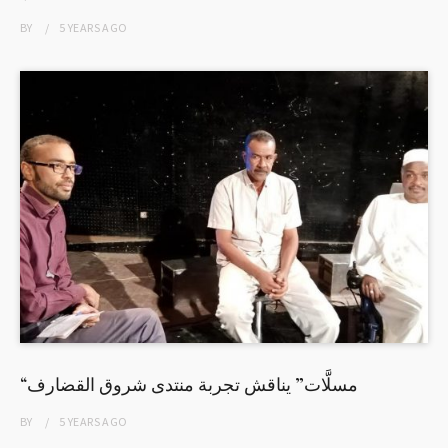
BY
5 YEARS
AGO
“مسلَّات” يناقش تجربة منتدى شروق القضارف
BY
5 YEARS
AGO