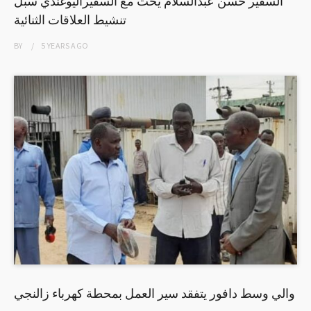
السفير حسن عبدالسلام يحث مع السفيراليوغندي سبل
تنشيط العلاقات الثنائية
BY
5 YEARS
AGO
والي وسط دافور يتفقد سير العمل بمحطة كهرباء زالنجي