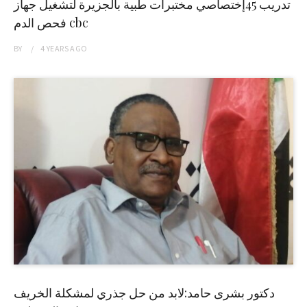
تدريب 45إختصاصي مختبرات طبية بالجزيرة لتشغيل جهاز
فحص الدم cbc
BY
4 YEARS
AGO
دكتور بشرى حامد:لابد من حل جذري لمشكلة الخريف