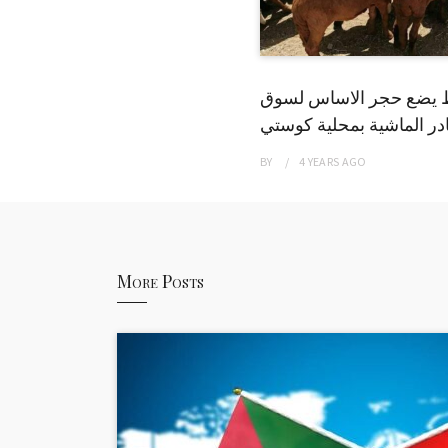
 يضع حجر الاساس لسوق
ر الماشية بمحلية كوستي
BY
4 YEARS
AGO
More Posts