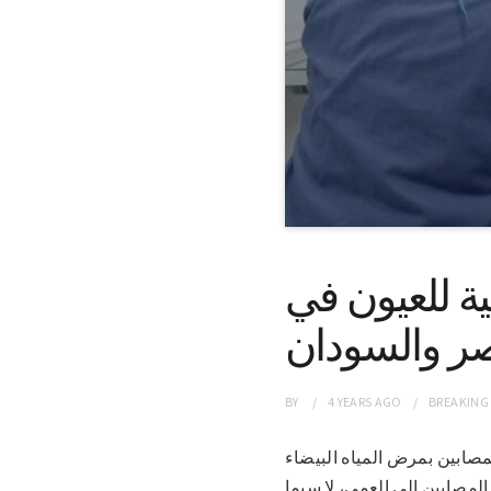
 1000عملية جراحية للعيون في
ر والسودان
BY
4 YEARS
AGO
BREAKING
عة المصابين بمرض المياه البيضاء
لمصابين الى العمى، لا سيما