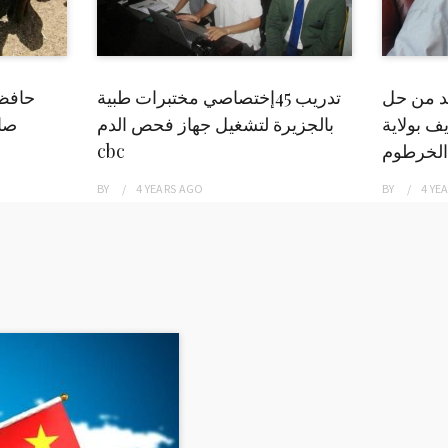
بد من حل
تدريب 45إختصاصي مختبرات طبية
حافظ
ف بولاية
بالجزيرة لتشغيل جهاز فحص الدم
صاد
الخرطوم
cbc
BY
4 YEARS
AGO
BY
4 YE