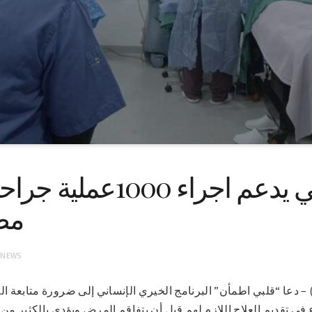
غيث الإماراتي يدعم اجراء
مص
 NEWS
 18-4-2022 (سونا) – دعا “قلبي اطمأن” البرنامج الخيري الإنساني إلى ضرورة متاب
في تقديم العلاج اللازم لهم قبل أن يتفاقم المرض ويؤدي بالكثير من ا