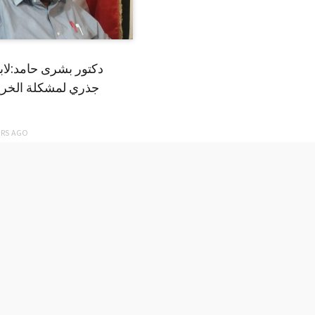
دكتور بشرى حامد:لا
جذري لمشكلة الخري
ARS
AGO