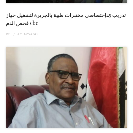
تدريب 45إختصاصي مختبرات طبية بالجزيرة لتشغيل جهاز
فحص الدم cbc
BY
4 YEARS
AGO