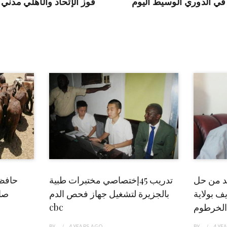
 في الدوري الوسيط اليوم
فوز الإتحاد والأهلي مدني
بد من حل
تدريب 45إختصاصي مختبرات طبية
حافظ
ف بولاية
بالجزيرة لتشغيل جهاز فحص الدم
صاد
الخرطوم
cbc
BY
4 YEARS
AGO
BY
4 YE