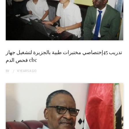
تدريب 45إختصاصي مختبرات طبية بالجزيرة لتشغيل جهاز
فحص الدم cbc
BY
4 YEARS
AGO