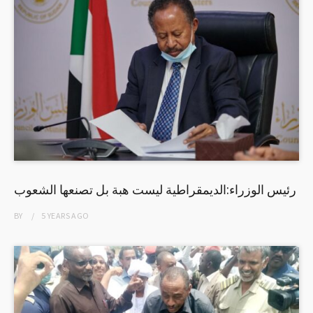
رئيس الوزراء:الديمقراطية ليست هبة بل تصنعها الشعوب
BY
5 YEARS
AGO