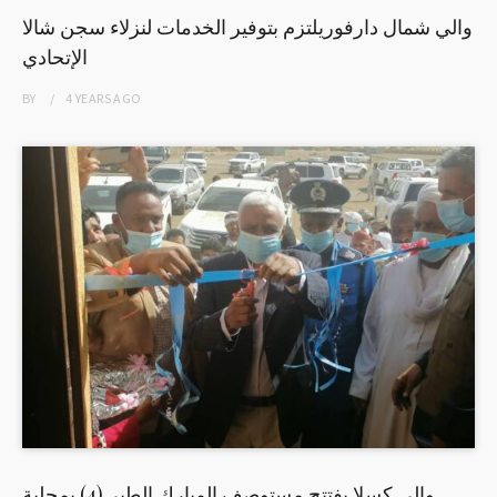
والي شمال دارفوريلتزم بتوفير الخدمات لنزلاء سجن شالا
الإتحادي
BY
4 YEARS
AGO
والي كسلا يفتتح مستوصف المبارك الطبي(4) بمحلية