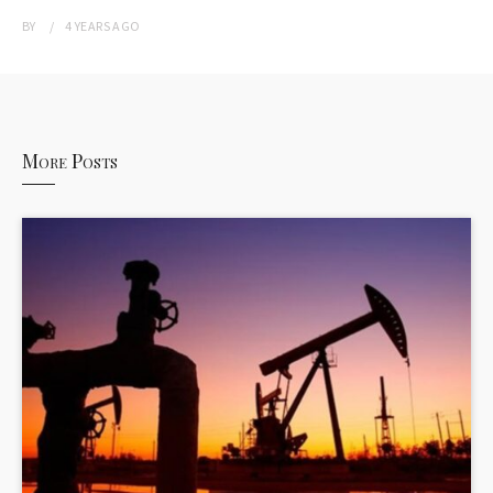
BY
4 YEARS
AGO
More Posts