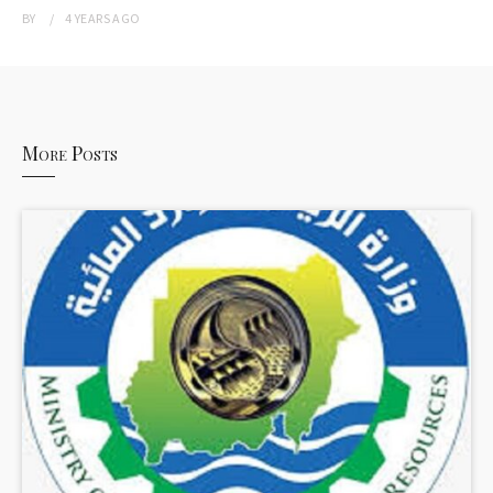
BY
4 YEARS
AGO
More Posts