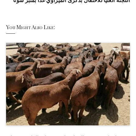
اللجنة العليا للاحتفال بذكرى الميراوي غدا بمنبر سونا
You Might Also Like: