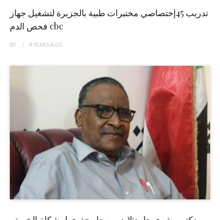
تدريب 45إختصاصي مختبرات طبية بالجزيرة لتشغيل جهاز
فحص الدم cbc
BY
4 YEARS
AGO
دكتور بشرى حامد:لابد من حل جذري لمشكلة الخريف