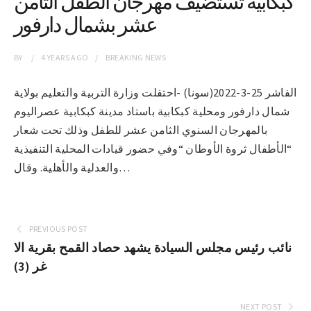
كبكابية تستضيف مهرجان الطفل الثامن
عشر بشمال دارفور
BY
4 YEARS
AGO
BREAKING NEWS
الفاشر 25-3-2022(سونا) -احتفلت وزارة التربية والتعليم بولاية
شمال دارفور ومحلية كبكابية باستاد مدينة كبكابية عصراليوم
بالمهرجان السنوي الثامن عشر للطفل وذلك تحت شعار
“الأطفال ثروة الأوطان “وفي حضور قيادات المحلية التنفيذية
والعدلية والأهلية. وقال…
PREVIOUS POST
نائب رئيس مجلس السيادة يشهد حصاد القمح بقرية الا
غر (3)
NEXT POST