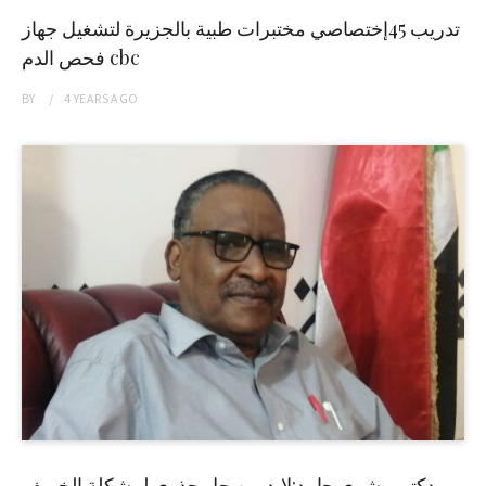
تدريب 45إختصاصي مختبرات طبية بالجزيرة لتشغيل جهاز
فحص الدم cbc
BY
4 YEARS
AGO
دكتور بشرى حامد:لابد من حل جذري لمشكلة الخريف