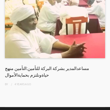
مساعدالمدير بشركة البركة للتأمين:التأمين منهج
حياةونلتزم بحمايةالأموال
BY
4 YEARS
AGO