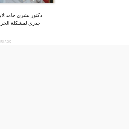
دكتور بشرى حامد:لا
جذري لمشكلة الخري
ARS
AGO