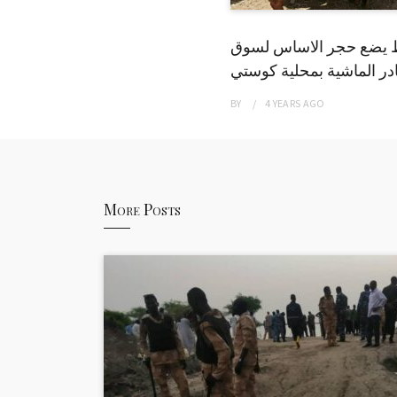
 يضع حجر الاساس لسوق
ر الماشية بمحلية كوستي
BY
4 YEARS
AGO
More Posts