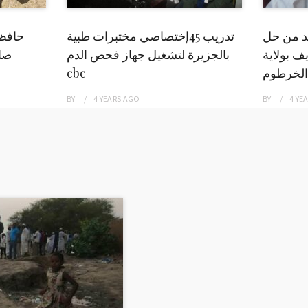
بد من حل
تدريب 45إختصاصي مختبرات طبية
حافظ
ف بولاية
بالجزيرة لتشغيل جهاز فحص الدم
صاد
الخرطوم
cbc
BY
4 YEARS
AGO
BY
4 YE