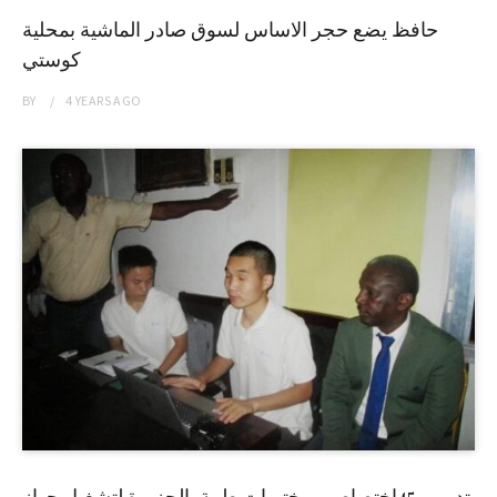
حافظ يضع حجر الاساس لسوق صادر الماشية بمحلية
كوستي
BY
4 YEARS
AGO
تدريب 45إختصاصي مختبرات طبية بالجزيرة لتشغيل جهاز