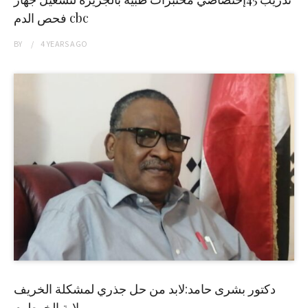
فحص الدم cbc
BY
4 YEARS
AGO
دكتور بشرى حامد:لابد من حل جذري لمشكلة الخريف
بولاية الخرطوم