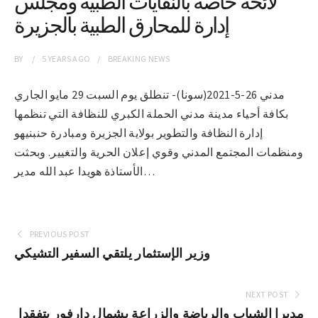
لائحة خاصة بالنفايات الطبية ومجلس
إدارة للمحارق الطبية بالجزيرة
BY
5 YEARS
AGO
BREAKING NEWS
مدني 26-5-2021(سونا)- تنطلق يوم السبت 29 مايو الجاري
بكافة أحياء مدينة مدني الحملة الكبري للنظافة التي تنظمها
إدارة النظافة والتطوير بولاية الجزيرة ومبادرة حنبنيهو
ومنظمات المجتمع المدني وقوي إعلان الحرية والتغيير. وبحثت
الأستاذة هويدا عبد الله مدير…
PREVIOUS POST
وزير الإستثمار يلتقي السفير التشيكي
NEXT POST
مديرا الشباب والرياضة والزراعة بشمال دارفور يتفقدا