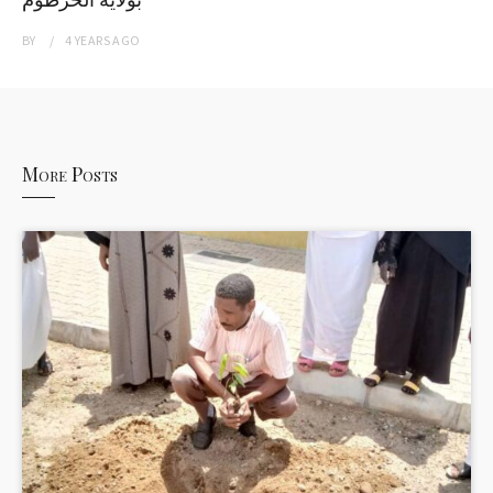
BY
4 YEARS
AGO
More Posts