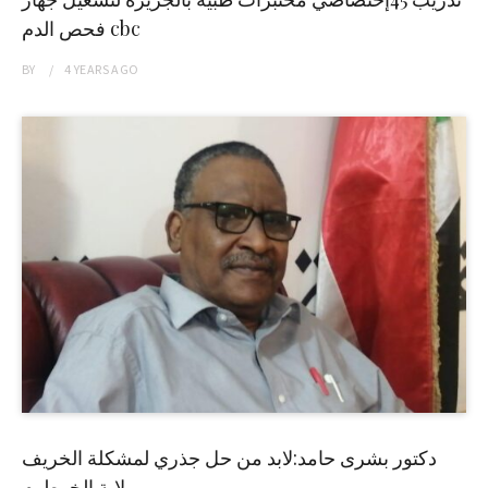
فحص الدم cbc
BY
4 YEARS
AGO
دكتور بشرى حامد:لابد من حل جذري لمشكلة الخريف
بولاية الخرطوم