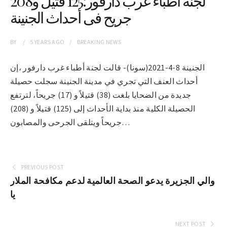
لجنة أطباء غرب دارفور:125 قتيل و208
جريح فى أحداث الجنينة
BY
5 YEARS
AGO
BREAKING NEWS
الجنينة 8-4-2021(سونا)- قالت لجنة أطباء غرب دارفور ،إن
أحداث العنف التي تجري في مدينة الجنينة سجلت حصيلة
جديدة من الضحايا بلغت (38) قتيلاً و (17) جريحاً، لترتفع
الحصيلة الكلية منذ بداية الأحداث إلى (125) قتيلاً و (208)
جريحاً ويتلقى الجرحى والمصابون…
PREVIOUS POST
والي الجزيرة يدعو الصحة العالمية لدعم مكافحة الملار
يا
NEXT POST