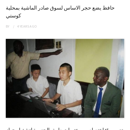
حافظ يضع حجر الاساس لسوق صادر الماشية بمحلية
كوستي
BY
4 YEARS
AGO
تدريب 45إختصاصي مختبرات طبية بالجزيرة لتشغيل جهاز