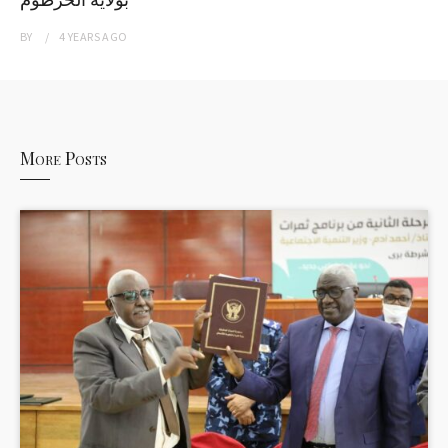
BY
4 YEARS
AGO
More Posts